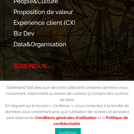
People&Culture
Proposition de valeur
Expérience client (CX)
Biz Dev
Data&Organisation
SUIS-NOUS…
Starterland Sàrl ainsi que des tiers collectent certaines données vous
concernant, notamment au travers de cookies (y compris des cookies
de tiers).
En cliquant sur le bouton « Confirmer », vous consentez à la récolte de
données vous concernant ainsi qu’à l'utilisation de cookies et acceptez
sans réserve les
Conditions générales d'utilisation
et la
Politique de
© 2023 – Starterland Sàrl, tous droits
confidentialité
.
réservés
Confirmer