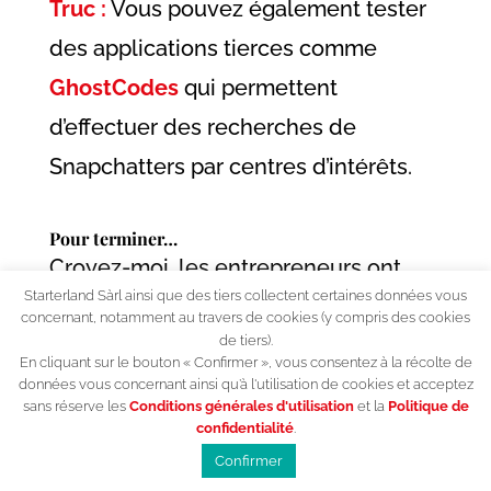
Truc :
Vous pouvez également tester
des applications tierces comme
GhostCodes
qui permettent
d’effectuer des recherches de
Snapchatters par centres d’intérêts.
Pour terminer…
Croyez-moi, les entrepreneurs ont
Starterland Sàrl ainsi que des tiers collectent certaines données vous
beaucoup à gagner, à découvrir et à
concernant, notamment au travers de cookies (y compris des cookies
de tiers).
exploiter les possibilités de
Snapchat
.
En cliquant sur le bouton « Confirmer », vous consentez à la récolte de
données vous concernant ainsi qu’à l'utilisation de cookies et acceptez
Si vous cherchez à atteindre une
sans réserve les
Conditions générales d'utilisation
et la
Politique de
confidentialité
.
audience plutôt jeune et prête à
Confirmer
consommer du contenu avec un