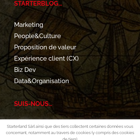
STARTERBLOG…
Marketing
People&Culture
Proposition de valeur
Expérience client (CX)
Biz Dev
Data&Organisation
SUIS-NOUS…
Starterland Sàrl ainsi que des tiers collectent certaines données vous
concernant, notamment au travers de cookies (y compris des cookies
de tiers).