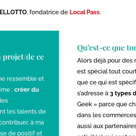
BELLOTTO
, fondatrice de
Local Pass
.
Qu’est-ce que ton
 projet/de ce
Alors déjà pour des r
est spécial tout court
 me ressemble et
que ce qui est spécifi
ime :
créer du
s’adresse à
3 types d
des
Geek » parce que cha
nt les talents de
dans les commerces à
ontribuer, à ma
aussi aux partenaire
se de positif et