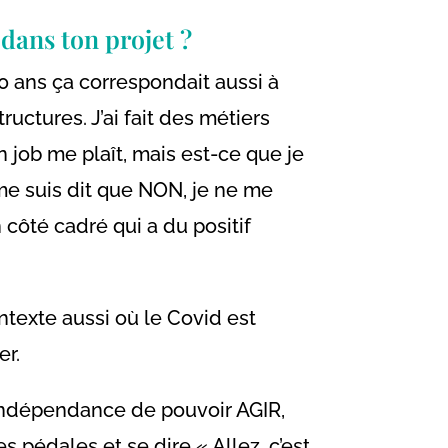
 dans ton projet ?
 40 ans ça correspondait aussi à
ctures. J’ai fait des métiers
n job me plaît, mais est-ce que je
 me suis dit que NON, je ne me
n côté cadré qui a du positif
ontexte aussi où le Covid est
er.
l’indépendance de pouvoir AGIR,
s pédales et se dire « Allez, c’est