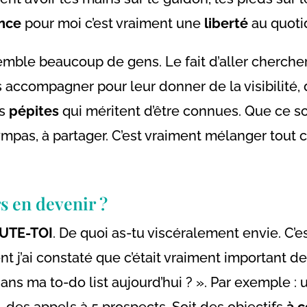
nce
pour moi c’est vraiment une
liberté
au quotid
semble beaucoup de gens. Le fait d’aller cherche
ccompagner pour leur donner de la visibilité, d
es
pépites
qui méritent d’être connues. Que ce s
mpas, à partager. C’est vraiment mélanger tout 
rs en devenir ?
UTE-TOI
. De quoi as-tu viscéralement envie. C’e
nt j’ai constaté que c’était vraiment important d
 dans ma to-do list aujourd’hui ? ». Par exemple 
 des appels à 5 prospects. Soit des objectifs
à 