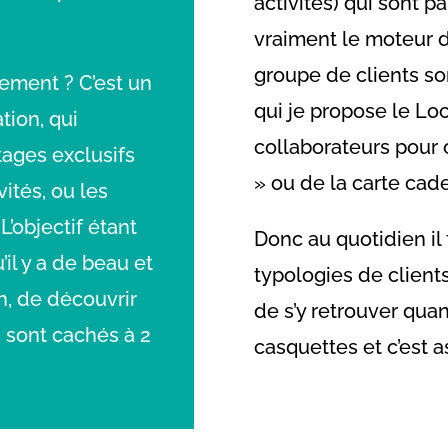
activités) qui sont p
vraiment le moteur de
groupe de clients son
tement ? C’est un
qui je propose le L
tion, qui
collaborateurs pour 
tages exclusifs
» ou de la carte ca
ités, ou les
. L’objectif étant
Donc au quotidien il
il y a de beau et
typologies de clients
n, de découvrir
de s’y retrouver quan
i sont cachés à 2
casquettes et c’est a